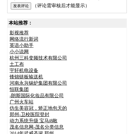
（评论需审核后才能显示）
本站推荐：
影视推荐
网络流行新词
英语小助手
小小说网
杭州三科变频技术有限公司
土工布
宇轩机电设备
锋锦链板输送机
河南永兴锅炉集团有限公司
恒联集团
-朗斯国际化妆品有限公司
广州火车站
仿生美容冠，矫正地包天的
郑州-卫校医院登封
动力系统升级 宝马i8敞
茂名信息网-茂名分类信息
2014年武威圣诞 郑州