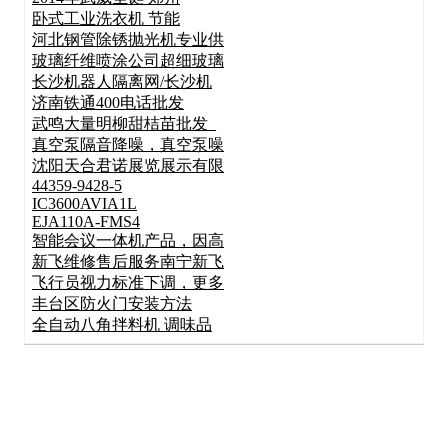
卧式工业洗衣机 节能
河北钢管除锈抛光机专业供
玻璃纤维喷涂公司超细玻璃
长沙机器人隔离网/长沙机
济南铁通400电话批发
武鸣大量明柳甜桔苗批发_
真空泵隔音降噪，真空泵噪
沈阳天合君诺展览展示有限
44359-9428-5
IC3600AVIA1L
EJA110A-FMS4
智能会议一体机产品，因高
新飞维修售后服务南宁新飞
飞行员视力标准下调，更多
丰台区防火门安装方法
全自动八角拌料机 调味品