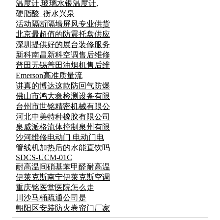
温度计,玻璃水银温度计,
硬脂酸_衡水兴泉
活动隔断隔墙屏风专业供货
北京最超值的防震托盘供应
深圳提供好的展台装修服务
新科南昌新科空调售后维修
普田无锡普田油烟机售后维
Emerson高准质量流
讲真的博达这款防回气防爆
佛山市鸿大鑫检测设备有限
台州市世铭精密机械有限公
河北中美特种橡胶有限公司
泉威派格流体控制泉州有限
沙河维修电动门 电动门电
管线机加热后的水能直饮吗
SDCS-UCM-01C
耐高温间硝基苯甲醛耐高温
伊莱克斯南宁伊莱克斯空调
重庆铭医堂医院怎么走
川沙马桶疏通公司是
朝阳区安装防火卷帘门厂家