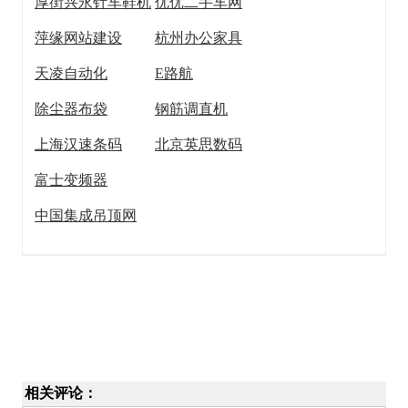
厚街兴永针车鞋机
优优二手车网
萍缘网站建设
杭州办公家具
天凌自动化
E路航
除尘器布袋
钢筋调直机
上海汉速条码
北京英思数码
富士变频器
中国集成吊顶网
相关评论：