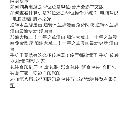
网易娱乐
如何判断电脑是32位还是64位-会声会影中文版
如何查看计算机是32位还是64位操作系统？_电脑常识
_电脑基础_脚本之家
逆转木兰辞漫画 逆转木兰辞漫画免费阅读 逆转木兰辞
漫画最新更新 漫画台
加油大魔王！千年之章漫画 加油大魔王！千年之章漫
画免费阅读 加油大魔王！千年之章漫画最新更新 漫画
台
手机里竟然有这么多传感器！终于都搞懂了-手机,传感
器,搞懂-驱动之家
包装盒印刷厂_礼盒包装_彩盒包装_纸盒包装_合肥包
装盒厂家—安徽广印彩印
2018第八届成都国际印刷包装节-成都德纳展览有限公
司