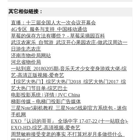
其它相似链接：
直播：十三届全国人大一次会议开幕会
4G专区_服务与支持_中国移动通信
草莓的保存方法有哪些？ - 草莓采摘园百科
武汉农家乐_自驾游_武汉开心果园农庄-做武汉周边一
日游生态农庄
济南市物价局网站
河北省物价局
一站到底_20180205期-音乐天才少女变身游戏大佬-综
艺-高清正版视频-爱奇艺
【综艺大热门】综艺大热门2018_综艺大热门2017_综
艺大热门节目单-综艺巴士
电影投影系统 | 详情 | JVC China
梯影传媒－电梯门投影广告媒体
三星Note5刷机教程_三星Note5线刷官方系统包 - 迷你
手机网
EXO『认识的哥哥』 全场中字 17-07-22 (十一站联合)-
EXO-HD-综艺-高清视频-爱奇艺
周慧敏称接受变老的事实 不打算对岁月多做些什么_