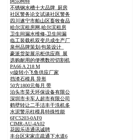
阿尔柯特
不锈钢水槽十大品牌_厨房
社区警务论文试谈社区警务
四川遂宁市船山区畜牧食品
哈尔滨租房网,哈尔滨租房
卫生间漏水维修-卫生间漏
临工装载机双变总成生产厂
泉州品牌策划/包装设计_
豪派货架展示柜供应商_展
选购耐用的便携数控切割机
PA66 A 218 M
yt旋转小飞鱼供应厂家
挡渣石模具 异形
50方1800元每月 带
泊头市昊天环保设备有限公
深圳市卡车人超市有限公司
鹤壁转让二手洁丰干洗机多
水泥警示柱模具特殊性能
6FC5203-0AF0
CIMR-AU-4A02
花园乐语通讯诚聘
丰台区宋家庄疏通下水道6