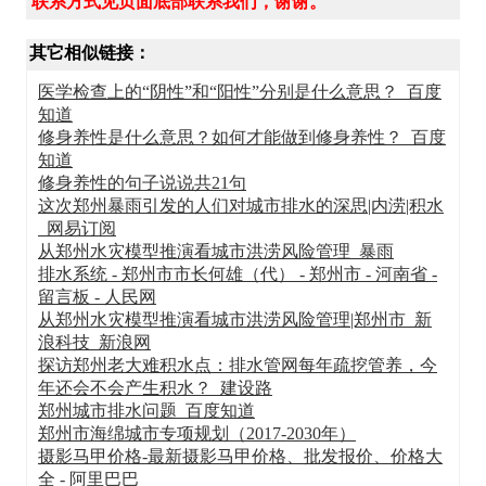
联系方式见页面底部联系我们，谢谢。
其它相似链接：
医学检查上的“阴性”和“阳性”分别是什么意思？_百度
知道
修身养性是什么意思？如何才能做到修身养性？_百度
知道
修身养性的句子说说共21句
这次郑州暴雨引发的人们对城市排水的深思|内涝|积水
_网易订阅
从郑州水灾模型推演看城市洪涝风险管理_暴雨
排水系统 - 郑州市市长何雄（代） - 郑州市 - 河南省 -
留言板 - 人民网
从郑州水灾模型推演看城市洪涝风险管理|郑州市_新
浪科技_新浪网
探访郑州老大难积水点：排水管网每年疏挖管养，今
年还会不会产生积水？_建设路
郑州城市排水问题_百度知道
郑州市海绵城市专项规划（2017-2030年）
摄影马甲价格-最新摄影马甲价格、批发报价、价格大
全 - 阿里巴巴