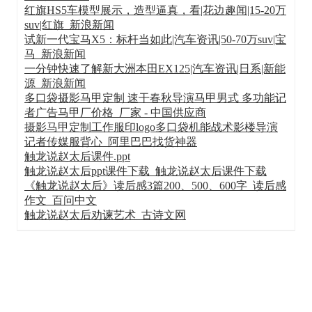
红旗HS5车模型展示，造型逼真，看|花边趣闻|15-20万
suv|红旗_新浪新闻
试新一代宝马X5：标杆当如此|汽车资讯|50-70万suv|宝
马_新浪新闻
一分钟快速了解新大洲本田EX125|汽车资讯|日系|新能
源_新浪新闻
多口袋摄影马甲定制 速干春秋导演马甲男式 多功能记
者广告马甲厂价格_厂家 - 中国供应商
摄影马甲定制工作服印logo多口袋机能战术影楼导演
记者传媒服背心_阿里巴巴找货神器
触龙说赵太后课件.ppt
触龙说赵太后ppt课件下载_触龙说赵太后课件下载
《触龙说赵太后》读后感3篇200、500、600字_读后感
作文_百问中文
触龙说赵太后劝谏艺术_古诗文网