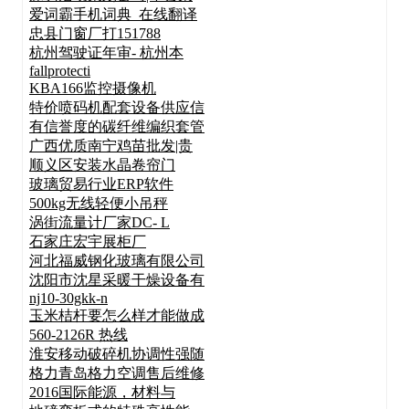
爱词霸手机词典_在线翻译
忠县门窗厂打151788
杭州驾驶证年审- 杭州本
fallprotecti
KBA166监控摄像机
特价喷码机配套设备供应信
有信誉度的碳纤维编织套管
广西优质南宁鸡苗批发|贵
顺义区安装水晶卷帘门
玻璃贸易行业ERP软件
500kg无线轻便小吊秤
涡街流量计厂家DC- L
石家庄宏宇展柜厂
河北福威钢化玻璃有限公司
沈阳市沈星采暖干燥设备有
nj10-30gkk-n
玉米桔杆要怎么样才能做成
560-2126R 热线
淮安移动破碎机协调性强随
格力青岛格力空调售后维修
2016国际能源，材料与