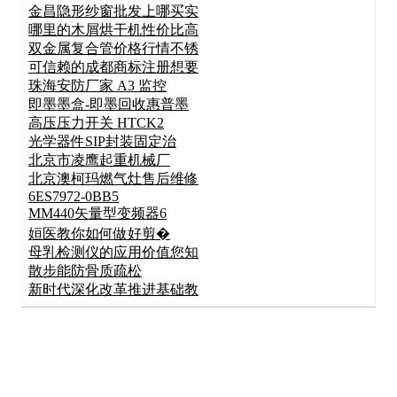
金昌隐形纱窗批发上哪买实
哪里的木屑烘干机性价比高
双金属复合管价格行情不锈
可信赖的成都商标注册想要
珠海安防厂家 A3 监控
即墨墨盒-即墨回收惠普墨
高压压力开关 HTCK2
光学器件SIP封装固定治
北京市凌鹰起重机械厂
北京澳柯玛燃气灶售后维修
6ES7972-0BB5
MM440矢量型变频器6
姮医教你如何做好剪�
母乳检测仪的应用价值您知
散步能防骨质疏松
新时代深化改革推进基础教