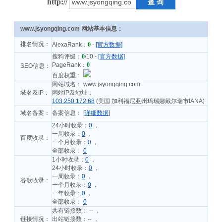
http://
www.jsyongqing.com 网站基本信息：
0
排名情况：
AlexaRank：
-
[官方数据]
搜狗评级：
0
/10 -
[官方数据]
PageRank：
0
SEO信息：
百度权重：
网站域名： www.jsyongqing.com
域名及IP：
网站IP及地址：
103.250.172.68
(美国 加利福尼亚州玛瑞娜戴尔瑞市IANA)
域名备案：
备案信息： [
详细数据
]
24小时收录：
0
，
一周收录：
0
，
百度收录：
一个月收录：
0
，
全部收录：
0
1小时收录：
0
，
24小时收录：
0
，
一周收录：
0
，
谷歌收录：
一个月收录：
0
，
一年收录：
0
，
全部收录：
0
共有链接数： -- ，
链接情况：
出站链接数：-- ，