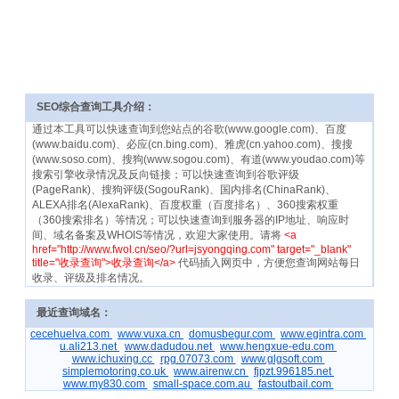
SEO综合查询工具介绍：
通过本工具可以快速查询到您站点的谷歌(www.google.com)、百度
(www.baidu.com)、必应(cn.bing.com)、雅虎(cn.yahoo.com)、搜搜
(www.soso.com)、搜狗(www.sogou.com)、有道(www.youdao.com)等
搜索引擎收录情况及反向链接；可以快速查询到谷歌评级
(PageRank)、搜狗评级(SogouRank)、国内排名(ChinaRank)、
ALEXA排名(AlexaRank)、百度权重（百度排名）、360搜索权重
（360搜索排名）等情况；可以快速查询到服务器的IP地址、响应时
间、域名备案及WHOIS等情况，欢迎大家使用。请将
<a
href="http://www.fwol.cn/seo/?url=jsyongqing.com" target="_blank"
title="收录查询">收录查询</a>
代码插入网页中，方便您查询网站每日
收录、评级及排名情况。
最近查询域名：
cecehuelva.com
www.vuxa.cn
domusbegur.com
www.egintra.com
u.ali213.net
www.dadudou.net
www.hengxue-edu.com
www.ichuxing.cc
rpg.07073.com
www.glgsoft.com
simplemotoring.co.uk
www.airenw.cn
fjpzt.996185.net
www.my830.com
small-space.com.au
fastoutbail.com