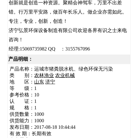
创新就是创造一种资源。聚精会神驾车，万里不出差
错。行万里平安路，做百年长乐人。做企业亦需如此。
专注，专业，创新，创造！
济宁弘景环保设备制造有限公司欢迎各界有识之士来电
咨询！
经理:15069735982 QQ ：3155767096
产品明细：
产品名称：
运城市猪粪脱水机、绿色环保无污染
类 别：
农林渔业
农业机械
地 区：
山东
济宁
等 级：1
参考价格：10
认 证：1
规 格：1
供货数量：1000
供货能力：1000
发布日期：2017-08-18 10:44:44
有 效 期：长期有效