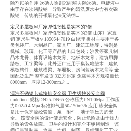
除剂P3的作用 次磷去除剂P3能够去除次磷。电镀液中
由于存在次磷酸钠，导致产生的清洗废水中含有次磷
酸钠，传统的芬顿氧化法无法彻...
定尺多层板lvl厂家弹性韧性是实木的3倍
定尺多层板lvl厂家弹性韧性是实木的3倍 山东厂家直
销 定尺生产板材18505447019 白经理 板材主要用于各
类包装厂、木制品厂、家具厂、建筑工地等，特别是
机械、玻璃、化工等产品的出口包装；沙发等家具制
品木龙骨、体育设施木龙骨、地板木龙骨；建筑用脚
踏板、工字梁等，此外还广泛用于集装箱垫木、建筑
模板构件、建筑横梁、车厢板、房间装潢木龙骨等 全
国配货生产 整车发货 3立方起定 免熏蒸木方规格最长
8000mm，厚度12-300mm之...
源浩不锈钢卡式快排安全阀 卫生级快装安全阀
undefined 规格DN25-DN65 公称压力PN1.0Mpa 工作压
力0.02-0.4 Mpa 标准排气量50-150m3/h 应用 该安全阀
是用于保护流经管道，泵，附件，池子等压力的安
全。 该安全阀的设计健康安全，防止危险及由于压力
导致的设备故障。 卫生的设计和完全不锈钢制造，该
阀门是乳制品，食品，饮料，制药，及精细化工工业