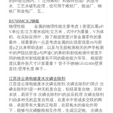
的pH值范围内。广泛用烯烃厂和炼特别油厂的急冷
水、工艺水破乳处理，也可用于烯烃厂、炼油厂、钢
铁厂和发电厂、五...
BS700MCK2钢板
物理性能 金属的物理性能主要考虑 1.密度比重ρP/
V单位克/立方厘米或吨/立方米，式中P为重量，V为体
积。在实际应用中，除了根据密度计算金属零件的重
量外，很重要的一点是考虑金属的比强度强度σb与密
度ρ之比来帮助选材，以及与无损检测相关的声学检测
中的声阻抗密度ρ与声速C的乘积和射线检测中密度不
同的物质对射线能量有不同的吸收能力等等。 根据密
度比重外形尺寸计算重量？ 管子不锈钢G0.02466壁厚
直径-壁厚长度 棒子...
江苏连云港电镀废水次磷去除剂
江苏连云港电镀废水次磷去除剂 次磷去除剂P3简介 次
磷去除剂P3是一种无机复合盐，铝镁基复合物，呈粉
末状，易溶于水 次磷去除剂P3的反应机理 次磷去除剂
P3由多种无机盐复合而成，在废水中形成多交联的网
络，表面带有大量的正电荷，在双氧水的催化作用
下，能够与次磷酸根相互作用，生成沉淀物。 次磷去