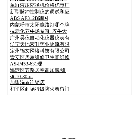
单缸液压缩径机价格优惠厂
新型脉冲控制仪的调试和应
ABS AF312B韩国
内蒙呼市太阳能路灯哪个牌
抗老化养牛场卷帘_养牛舍
广州昊仪自动化仪器仪表有
辽宁天地宏升药业物流有限
定州锦文网络科技有限公司
崇安区房屋维修卫生间维修
AS-P453-631现
海淀区五路居空调加氟/维
slt-10-80-p-
加盟洗衣连锁店
和平区商场特级防火卷帘门