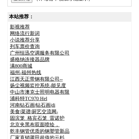
本站推荐：
影视推荐
网络流行新词
小说推荐分享
列车票价查询
广州恒迅空调服务有限公司
盛格纳连接器品牌
满800商城
福州-福州热线
江西天正带钢有限公司--
扬尘视频监控系统-能见度
中山市澳克士照明电器有限
浦科特TC970 Hel
河南钻石画|钻石画|di
美食|菜谱|厨艺交流网-
固滨笼_格宾石笼_雷诺护
北京夹黑布双面喷绘，
乾丰钢管优质的钢塑管新品
厂家直销莆田超值的云杉_