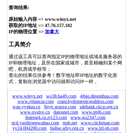
查询结果:
原始输入内容 => www.winyx.net
获取的IP地址 => 47.76.157.182
IP的物理位置 =>
加拿大
工具简介
通过该工具可以查询指定IP的物理地址或域名服务器的
IP和物理地址，及所在国家或城市，甚至精确到某个网
吧，机房或学校等；
查出的结果仅供参考！数字地址即IP地址的数字化形
式，复制在浏览器中访问就和访问IP一样 。
www.winyx.net
wo38.ba49.com
4jbiq.dingqihua.com
www.zjjiancai.com
crunchydomesticgoddess.com
wap.yygkm.cn
9syjc.gouxg.com
sdebank.ckcp.org.cn
www.qvalve.cn
datosnet.com
www.imj6.com
liuteng4.cn.zj123.com
www.go2347.com
pcd.yaolirongwaitao.com
msh.net
www.ciichenan.com
vy24.004200.com
hulise.sdxy.org.cn
www.lzl-sh.com