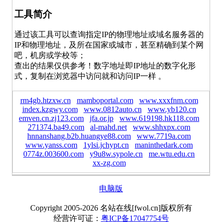
工具简介
通过该工具可以查询指定IP的物理地址或域名服务器的
IP和物理地址，及所在国家或城市，甚至精确到某个网
吧，机房或学校等；
查出的结果仅供参考！数字地址即IP地址的数字化形
式，复制在浏览器中访问就和访问IP一样 。
rm4gb.htzxw.cn
mamboportal.com
www.xxxfnm.com
index.kzgwy.com
www.0812auto.cn
www.yb120.cn
emven.cn.zj123.com
jfa.or.jp
www.619198.hk118.com
271374.ba49.com
al-mahd.net
www.shhxpx.com
hnnanshang.b2b.huangye88.com
www.7719a.com
www.yanss.com
1ylsi.jchypt.cn
maninthedark.com
0774z.003600.com
y9u8w.sypole.cn
me.wtu.edu.cn
xx-zg.com
电脑版
Copyright 2005-2026 名站在线[fwol.cn]版权所有
经营许可证：
粤ICP备17047754号