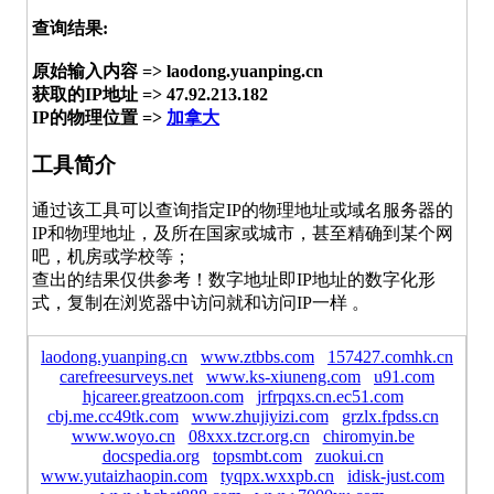
查询结果:
原始输入内容 => laodong.yuanping.cn
获取的IP地址 => 47.92.213.182
IP的物理位置 =>
加拿大
工具简介
通过该工具可以查询指定IP的物理地址或域名服务器的
IP和物理地址，及所在国家或城市，甚至精确到某个网
吧，机房或学校等；
查出的结果仅供参考！数字地址即IP地址的数字化形
式，复制在浏览器中访问就和访问IP一样 。
laodong.yuanping.cn
www.ztbbs.com
157427.comhk.cn
carefreesurveys.net
www.ks-xiuneng.com
u91.com
hjcareer.greatzoon.com
jrfrpqxs.cn.ec51.com
cbj.me.cc49tk.com
www.zhujiyizi.com
grzlx.fpdss.cn
www.woyo.cn
08xxx.tzcr.org.cn
chiromyin.be
docspedia.org
topsmbt.com
zuokui.cn
www.yutaizhaopin.com
tyqpx.wxxpb.cn
idisk-just.com