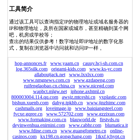
工具简介
通过该工具可以查询指定IP的物理地址或域名服务器的
IP和物理地址，及所在国家或城市，甚至精确到某个网
吧，机房或学校等；
查出的结果仅供参考！数字地址即IP地址的数字化形
式，复制在浏览器中访问就和访问IP一样 。
hop-annonces.fr
www.yaam.cn
cauuy.hcj-sh.com.cn
log.365silk.com
origami-kids.com
www.ks-yc.com
allaboutjack.net
www.lxxlxx.com
www.nmgnews.com.cn
www.gzdapeng.com
ruifenglaobao.cn.china.cn
www.nicegd.com
wapbct.mlgw.net
iphone.axhtml.cn
800003004.114.qq.com
awsjz.mtceshi.cn
yxplastic.com
bishun.xuenb.com
dahyg.tpkhb.cn
www.jinzhimc.com
cashmails.org
loveimage.jp
www.baiqiangsteel.com
fvcxe.gqree.cn
www.572702.com
www.gzzixun.com
www.formaking.com.cn
blauworld.de
firstvds.ru
deyinwenhua.enirnini.com
www.cabhr.com
blumatica.it
www.fdine.com.cn
www.guangfometro.cn
online-
casinos.com
kx198.cn.gongchang.com
1tkxf.jchypt.cn