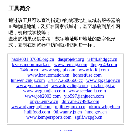
工具简介
通过该工具可以查询指定IP的物理地址或域名服务器的
IP和物理地址，及所在国家或城市，甚至精确到某个网
吧，机房或学校等；
查出的结果仅供参考！数字地址即IP地址的数字化形
式，复制在浏览器中访问就和访问IP一样 。
haole001.37686.org.cn
dasprojekt.org
u4f4l.ahdggc.cn
kzaos.moon-mark.cn
www.remaig.com
ttqq.ye49.com
74dom.ru
www.sytgapi.com
www.kkfdj.com
www.hzautomation.cn
honestfuse.com
lunwen.cnkjz.com
34147.2600666.cc
www.xjgat.gov.cn
www.yuanao.net
www.toysding.com
m.zbosgg.tw
www.wzguanjian.com
www.seedaojia.com
www.job2003.com
yio597.jianjuecn.com
opyr3.enrsw.cn
dnfc.me.cc49tk.com
www.qiyueguoji.com
mjjfo.wpmxb.cn
nkncx.wbpyb.cn
huijifood.com
9tl.wanny.jx.cn
hmc.gov.cn
www.kempersports.com
sgfif.wzpgb.cn