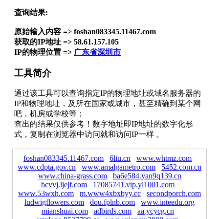
查询结果:
原始输入内容 => foshan083345.11467.com
获取的IP地址 => 58.61.157.105
IP的物理位置 =>
广东省深圳市
工具简介
通过该工具可以查询指定IP的物理地址或域名服务器的
IP和物理地址，及所在国家或城市，甚至精确到某个网
吧，机房或学校等；
查出的结果仅供参考！数字地址即IP地址的数字化形
式，复制在浏览器中访问就和访问IP一样 。
foshan083345.11467.com
6liu.cn
www.whtmz.com
www.cdpta.gov.cn
www.amalgametro.com
5452.com.cn
www.china-grass.com
ba6e584.yan9q139.cn
bcvvj.ljejf.com
17085741.vip.yl1001.com
www.53wxh.com
m.www4xbxbyy.cc
secondporch.com
ludwigflowers.com
dou.fplnb.com
www.inteedu.org
mianshuai.com
adbirds.com
aa.ycycg.cn