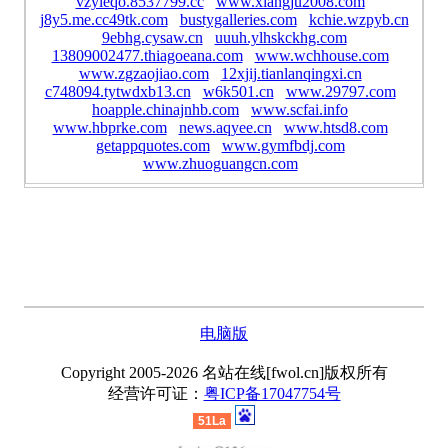
vzyleqo.8537799.cc
www.xiangju2008.com
j8y5.me.cc49tk.com
bustygalleries.com
kchie.wzpyb.cn
9ebhg.cysaw.cn
uuuh.ylhskckhg.com
13809002477.thiagoeana.com
www.wchhouse.com
www.zgzaojiao.com
12xjij.tianlanqingxi.cn
c748094.tytwdxb13.cn
w6k501.cn
www.29797.com
hoapple.chinajnhb.com
www.scfai.info
www.hbprke.com
news.aqyee.cn
www.htsd8.com
getappquotes.com
www.gymfbdj.com
www.zhuoguangcn.com
电脑版
Copyright 2005-2026 名站在线[fwol.cn]版权所有
经营许可证：
粤ICP备17047754号
51La