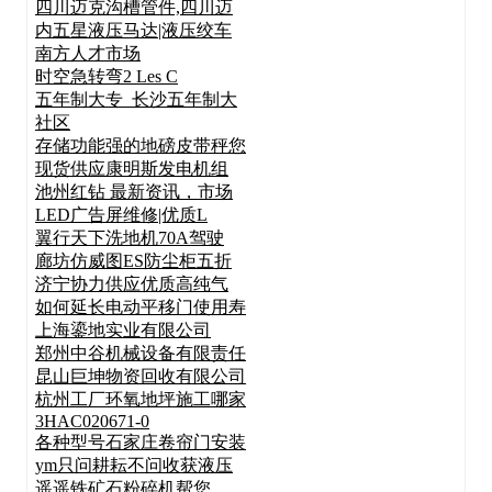
四川迈克沟槽管件,四川迈
内五星液压马达|液压绞车
南方人才市场
时空急转弯2 Les C
五年制大专_长沙五年制大
社区
存储功能强的地磅皮带秤您
现货供应康明斯发电机组
池州红钻 最新资讯，市场
LED广告屏维修|优质L
翼行天下洗地机70A驾驶
廊坊仿威图ES防尘柜五折
济宁协力供应优质高纯气
如何延长电动平移门使用寿
上海鎏地实业有限公司
郑州中谷机械设备有限责任
昆山巨坤物资回收有限公司
杭州工厂环氧地坪施工哪家
3HAC020671-0
各种型号石家庄卷帘门安装
ym只问耕耘不问收获液压
遥遥铁矿石粉碎机帮您