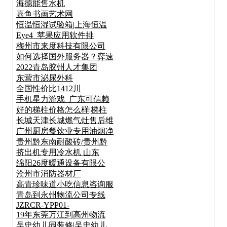
海德能售水机
嘉鱼书画艺术网
恒温恒湿试验箱|上海恒温
Eye4_苹果应用软件排
梅州市来度科技有限公司
如何选择国外服务器？弈速
2022青岛胶州人才集团
东营市泌尿外科
全国性价比1412川
手机星力游戏_广东可信赖
好的梯柱价格怎么样|梯柱
长城天津长城燃气灶售后维
广州厨房餐饮业专用油烟净
贵州黔东南耐酸砖/贵州黔
挤出机专用冷水机 山东
绵阳26度暧通设备有限公
沧州市消防器材厂
高青珍味道小吃信息咨询服
青岛到永州物流公司专线
JZRCR-YPP01-
19年东莞万江到高州物流
吴忠幼儿园装修|吴忠幼儿