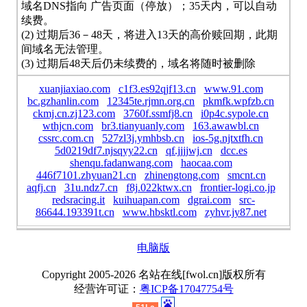
域名DNS指向 广告页面（停放）；35天内，可以自动
续费。
(2) 过期后36－48天，将进入13天的高价赎回期，此期
间域名无法管理。
(3) 过期后48天后仍未续费的，域名将随时被删除
xuanjiaxiao.com
c1f3.es92qjf13.cn
www.91.com
bc.gzhanlin.com
12345te.rjmn.org.cn
pkmfk.wpfzb.cn
ckmj.cn.zj123.com
3760f.ssmfj8.cn
i0p4c.sypole.cn
wthjcn.com
br3.tianyuanly.com
163.awawbl.cn
cssrc.com.cn
527zl3j.ymhbsb.cn
ios-5g.njtxtfh.cn
5d0219df7.njsqyy22.cn
qf.jjjjwj.cn
dcc.es
shenqu.fadanwang.com
haocaa.com
446f7101.zhyuan21.cn
zhinengtong.com
smcnt.cn
aqfj.cn
31u.ndz7.cn
f8j.022ktwx.cn
frontier-logi.co.jp
redsracing.it
kuihuapan.com
dgrai.com
src-
86644.193391t.cn
www.hbsktl.com
zyhvr.jy87.net
电脑版
Copyright 2005-2026 名站在线[fwol.cn]版权所有
经营许可证：
粤ICP备17047754号