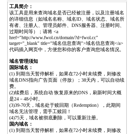
工具简介：
该工具是用来查询域名是否已经被注册，以及注册域名
的详细信息（如域名名称、域名ID、域名状态、域名所
有者、注册人、管理员邮件、DNS服务器、注册时间、
过期时间等）；请将 <a
href="http://www.fwol.cn/domain/?d=fwol.cc"
target="_blank" title="域名信息查询">域名信息查询</a>
代码插入网页中，方便您和你的客户查询您域名情况。
域名管理须知
国际域名：
(1) 到期当天暂停解析，如果在72小时未续费，则修改
域名DNS指向广告页面（停放）；38天内，可以自动续
费。
(2)续费后，系统自动 恢复原来的DNS，刷新时间大概
是24－48小时。
(3)39-70天，域名处于赎回期（Redemption），此期间
域名无法管理，需手工赎回！
(4)75天，域名被彻底删除，可以重新注册。
国内域名：
(1) 到期当天暂停解析，如果在72小时未续费，则修改