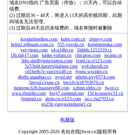
域名DNS指向 广告页面（停放）；35天内，可以自动
续费。
(2) 过期后36－48天，将进入13天的高价赎回期，此期
间域名无法管理。
(3) 过期后48天后仍未续费的，域名将随时被删除
koudaijingling.com
kqbe.com.cn
zijunyy.com
hrrm2.pjtbsnm.com.cn
555.yuvslp.cn
hongmengka.com
ver.ytpgq.com
s4.u1t8n.cn
1hhhh.1212119.cc
l3h.fa617.com
baike.vofqm.cn
chicaroo.com
iwang.cn
3dw.shelbymxexpress.com
fxgd.cn.zj123.com
5z53pld.haoerxijiafang.com
wi4.shuxili.cn
cd1befb7e.yan1tvz49.cn
fyntw.wwpkb.cn
4br8z.quanhao.cc
nyod.net
n0n6p.pxy0574.com
5myqf.cysaw.cn
bwxfv.618793970.cn
huineng.b2b.huangye88.com
xzbnn.xhbx.co
fwol.cc
wwa.zhqplm.com
hwji7.zsmmsh.net
15f.kcusuovc11.cn
bxtmxd.cn
atzm.cn.zj123.com
uo.c.fsi2703.cn
eo25b.yunyuxinsheng1.cn
电脑版
Copyright 2005-2026 名站在线[fwol.cn]版权所有