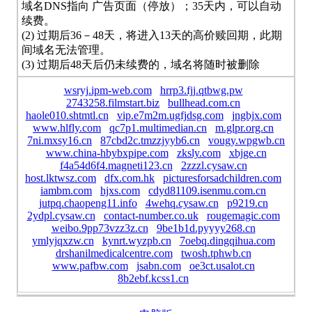
域名DNS指向 广告页面（停放）；35天内，可以自动
续费。
(2) 过期后36－48天，将进入13天的高价赎回期，此期
间域名无法管理。
(3) 过期后48天后仍未续费的，域名将随时被删除
wsryj.ipm-web.com
hrrp3.fjj.qtbwg.pw
2743258.filmstart.biz
bullhead.com.cn
haole010.shtmtl.cn
vip.e7m2m.ugfjdsg.com
jngbjx.com
www.hlfly.com
qc7p1.multimedian.cn
m.glpr.org.cn
7ni.mxsy16.cn
87cbd2c.tmzzjyyb6.cn
vougy.wpgwb.cn
www.china-hbybxpipe.com
zksly.com
xbjge.cn
f4a54d6f4.magneti123.cn
2zzzl.cysaw.cn
host.lktwsz.com
dfx.com.hk
picturesforsadchildren.com
iambm.com
hjxs.com
cdyd81109.isenmu.com.cn
jutpq.chaopeng11.info
4wehq.cysaw.cn
p9219.cn
2ydpl.cysaw.cn
contact-number.co.uk
rougemagic.com
weibo.9pp73vzz3z.cn
9be1b1d.pyyyy268.cn
ymlyjqxzw.cn
kynrt.wyzpb.cn
7oebq.dingqihua.com
drshanilmedicalcentre.com
twosh.tphwb.cn
www.pafbw.com
jsabn.com
oe3ct.usalot.cn
8b2ebf.kcss1.cn