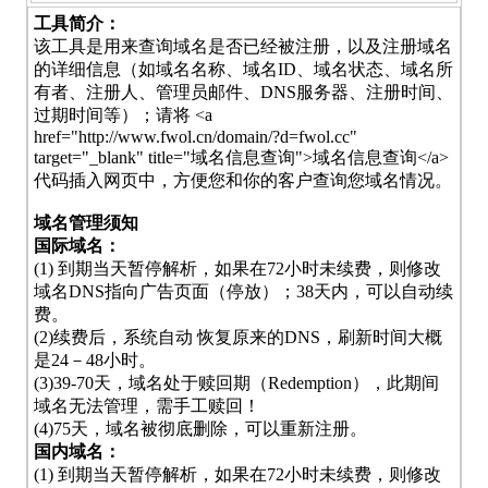
工具简介：
该工具是用来查询域名是否已经被注册，以及注册域名
的详细信息（如域名名称、域名ID、域名状态、域名所
有者、注册人、管理员邮件、DNS服务器、注册时间、
过期时间等）；请将 <a
href="http://www.fwol.cn/domain/?d=fwol.cc"
target="_blank" title="域名信息查询">域名信息查询</a>
代码插入网页中，方便您和你的客户查询您域名情况。
域名管理须知
国际域名：
(1) 到期当天暂停解析，如果在72小时未续费，则修改
域名DNS指向广告页面（停放）；38天内，可以自动续
费。
(2)续费后，系统自动 恢复原来的DNS，刷新时间大概
是24－48小时。
(3)39-70天，域名处于赎回期（Redemption），此期间
域名无法管理，需手工赎回！
(4)75天，域名被彻底删除，可以重新注册。
国内域名：
(1) 到期当天暂停解析，如果在72小时未续费，则修改