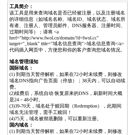
工具简介：
该工具是用来查询域名是否已经被注册，以及注册域名
的详细信息（如域名名称、域名ID、域名状态、域名所
有者、注册人、管理员邮件、DNS服务器、注册时间、
过期时间等）；请将 <a
href="http://www.fwol.cn/domain/?d=fwol.cc"
target="_blank" title="域名信息查询">域名信息查询</a>
代码插入网页中，方便您和你的客户查询您域名情况。
域名管理须知
国际域名：
(1) 到期当天暂停解析，如果在72小时未续费，则修改
域名DNS指向广告页面（停放）；38天内，可以自动续
费。
(2)续费后，系统自动 恢复原来的DNS，刷新时间大概
是24－48小时。
(3)39-70天，域名处于赎回期（Redemption），此期间
域名无法管理，需手工赎回！
(4)75天，域名被彻底删除，可以重新注册。
国内域名：
(1) 到期当天暂停解析，如果在72小时未续费，则修改