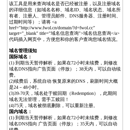
该工具是用来查询域名是否已经被注册，以及注册域名
的详细信息（如域名名称、域名ID、域名状态、域名所
有者、注册人、管理员邮件、DNS服务器、注册时间、
过期时间等）；请将 <a
href="http://www.fwol.cn/domain/?d=fwol.cc"
target="_blank" title="域名信息查询">域名信息查询</a>
代码插入网页中，方便您和你的客户查询您域名情况。
域名管理须知
国际域名：
(1) 到期当天暂停解析，如果在72小时未续费，则修改
域名DNS指向广告页面（停放）；38天内，可以自动续
费。
(2)续费后，系统自动 恢复原来的DNS，刷新时间大概
是24－48小时。
(3)39-70天，域名处于赎回期（Redemption），此期间
域名无法管理，需手工赎回！
(4)75天，域名被彻底删除，可以重新注册。
国内域名：
(1) 到期当天暂停解析，如果在72小时未续费，则修改
域名DNS指向 广告页面（停放）；35天内，可以自动
续费。