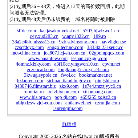
(2) 过期后36－48天，将进入13天的高价赎回期，此期
间域名无法管理。
(3) 过期后48天后仍未续费的，域名将随时被删除
sffdc.com
kar.jasakonveksi.net
5703.bjwlzwq1.cn
c4y.xud283.cn
w.apv1822.cn
189.ro
38a2c48b.missss13.cn
9zb.sdyinsong.com
havviiglen.se
zzscfdcyx.com
sougo-techno.com
3333kt.231seuc.cc
mct-china.com
joa607.hcj-sh.com.cn
02gpr.mpqcx.com
www.haianfcw.com
leshan.cqzjgq.com
4omnz.klxky.com
a3f10cc.yingwen10.cn
cpvm.net
eczencart.com
longkuang5.cn.zj123.com
3kwug.sypole.cn
fwol.cc
bookmarknet.net
hzlaoren.com
sichuan.tianditu.gov.cn
pingshi.com
8480746.filmstart.biz
zkx9.com
1e7e4.tmzzjyyc0.cn
roportal.ro
trd.zhixuan.com
xttianhang.com
www.hls.org.cn
pop-dj.com
e65f255.xgjsz2.cn
nblgxlzsw.zjcj-edu.com
ahtianwei.net
czrunjia.com
lanrenqifu.com
电脑版
Copyright 2005-2026 名站在线[fwol.cn]版权所有