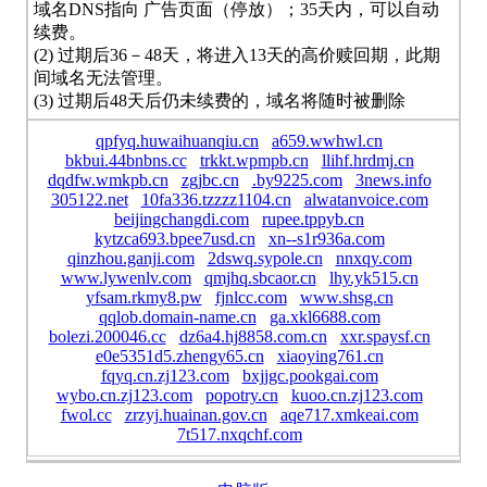
域名DNS指向 广告页面（停放）；35天内，可以自动
续费。
(2) 过期后36－48天，将进入13天的高价赎回期，此期
间域名无法管理。
(3) 过期后48天后仍未续费的，域名将随时被删除
qpfyq.huwaihuanqiu.cn
a659.wwhwl.cn
bkbui.44bnbns.cc
trkkt.wpmpb.cn
llihf.hrdmj.cn
dqdfw.wmkpb.cn
zgjbc.cn
.by9225.com
3news.info
305122.net
10fa336.tzzzz1104.cn
alwatanvoice.com
beijingchangdi.com
rupee.tppyb.cn
kytzca693.bpee7usd.cn
xn--s1r936a.com
qinzhou.ganji.com
2dswq.sypole.cn
nnxqy.com
www.lywenlv.com
qmjhq.sbcaor.cn
lhy.yk515.cn
yfsam.rkmy8.pw
fjnlcc.com
www.shsg.cn
qqlob.domain-name.cn
ga.xkl6688.com
bolezi.200046.cc
dz6a4.hj8858.com.cn
xxr.spaysf.cn
e0e5351d5.zhengy65.cn
xiaoying761.cn
fqyq.cn.zj123.com
bxjjgc.pookgai.com
wybo.cn.zj123.com
popotry.cn
kuoo.cn.zj123.com
fwol.cc
zrzyj.huainan.gov.cn
aqe717.xmkeai.com
7t517.nxqchf.com