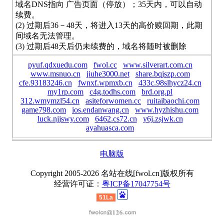
域名DNS指向 广告页面（停放）；35天内，可以自动
续费。
(2) 过期后36－48天，将进入13天的高价赎回期，此期
间域名无法管理。
(3) 过期后48天后仍未续费的，域名将随时被删除
pyuf.qdxuedu.com
fwol.cc
www.silverart.com.cn
www.msnuo.cn
jiuhe3000.net
share.bqjszp.com
cfe.93183246.cn
fwnxf.wpmxb.cn
433c.98slhycz24.cn
my1rp.com
c4g.todhs.com
brd.org.pl
312.wmymzl54.cn
asiteforwomen.cc
ruitaibaochi.com
game798.com
ios.endanwang.cn
www.hyzhishu.com
luck.njjswy.com
6462.cs72.cn
y6j.zsjwk.cn
ayahuasca.com
电脑版
Copyright 2005-2026 名站在线[fwol.cn]版权所有
经营许可证：
粤ICP备17047754号
51La