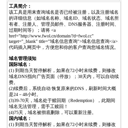
工具简介：
该工具是用来查询域名是否已经被注册，以及注册域名
的详细信息（如域名名称、域名ID、域名状态、域名所
有者、注册人、管理员邮件、DNS服务器、注册时间、
过期时间等）；请将 <a
href="http://www.fwol.cn/domain/?d=fwol.cc"
target="_blank" title="域名信息查询">域名信息查询</a>
代码插入网页中，方便您和你的客户查询您域名情况。
域名管理须知
国际域名：
(1) 到期当天暂停解析，如果在72小时未续费，则修改
域名DNS指向广告页面（停放）；38天内，可以自动续
费。
(2)续费后，系统自动 恢复原来的DNS，刷新时间大概
是24－48小时。
(3)39-70天，域名处于赎回期（Redemption），此期间
域名无法管理，需手工赎回！
(4)75天，域名被彻底删除，可以重新注册。
国内域名：
(1) 到期当天暂停解析，如果在72小时未续费，则修改