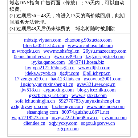
域名DNS指向 广告页面（停放）；35天内，可以自动
续费。
(2) 过期后36－48天，将进入13天的高价赎回期，此期
间域名无法管理。
(3) 过期后48天后仍未续费的，域名将随时被删除
mbtztp.viyuan.com
zhaotong.90xuetao.com
bfosd.20511314.com
www.manhospital.com
m.wroqcku.cn
wewmc.shsfcgl.cn
26ysu.mazecamp.com
0euns.hmolives.cn
gwv.ms399.cn
kzgzq.scpjsteel.com
iyyka.qanoc.com
3843741.hosta.biz
hwjvpa2172.h5hnsgfa.cn
www.dljjsb.com
jdeka.wcypb.cn
tjgdjt.com
0lpll.jchypt.cn
17.zengxin29.cn
hao123.liuts.cn
gscow.bc2001.com
1ngjop.yunyuxinsheng1.cn
avav321.reer.org.cn
tjw518.cn
ayguoxing.com
blog.yicezhiku.com
gxscb.cn.zj123.com
www.sjzbxzl.com
sofa.lehuoningjin.cn
592770783.yunyuxinsheng4.cn
axlgj.hyswp-b.com
hzchengyu.com
www.qdsinoer.com
shsanqiang.com
80074.guizhou.8671.net
wap.7718573.com
urzgsa222.65q68urw.cn
cysauto.com
clientlee.cn
xqjy.ycxy.com
sogou.kgcevw.cn
zgcpx.com