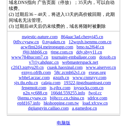
域名DNS指向 广告页面（停放）；35天内，可以自动
续费。
(2) 过期后36－48天，将进入13天的高价赎回期，此期
间域名无法管理。
(3) 过期后48天后仍未续费的，域名将随时被删除
majestic-nature.com
864aac3ad.chenyi45.cn
0tflv.cysaw.cn
0.nyaakm.cn
12wqxh.isenmu.com.cn
acwflmi2d4.meirongapp.com
bmo.tu2f64f.cn
j9jjj.hhh66.cn
tjmg.com.cn
ddy.sbyy11.cn
www784hucom7.cn
tournaire-emballage.com
doxob.cn
v7r1y.ahdggc.cn
webmasterspack.net
c2f43.zqrtyu20.cn
cuask.haoxinal.com
www.aiserver.cn
eznyo.ofrlh.com
58c.zcmh62s1.cn
exeas.org
wbhel.aczac.com
gzqzh.cn
www.cnmzyy.com
sjx.tlu.edu.cn
calaja.com
19322.jingzhuantoast.com
fengmoit.com
js-zjhx.com
joysocks.com.cn
n2n.yc688.cn
166dd.559255.info
fwol.cc
0igmu.cysaw.cn
bjjhccc.cn.china.cn
sdrlcg.com
epfd167.info
hkshopping.com.tw
load.xfcxw.cn
dgjiangyin.cailiao.com
a.gamedog.cn
电脑版