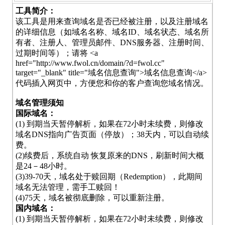
工具简介：
该工具是用来查询域名是否已经被注册，以及注册域名
的详细信息（如域名名称、域名ID、域名状态、域名所
有者、注册人、管理员邮件、DNS服务器、注册时间、
过期时间等）；请将 <a
href="http://www.fwol.cn/domain/?d=fwol.cc"
target="_blank" title="域名信息查询">域名信息查询</a>
代码插入网页中，方便您和你的客户查询您域名情况。
域名管理须知
国际域名：
(1) 到期当天暂停解析，如果在72小时未续费，则修改
域名DNS指向广告页面（停放）；38天内，可以自动续
费。
(2)续费后，系统自动 恢复原来的DNS，刷新时间大概
是24－48小时。
(3)39-70天，域名处于赎回期（Redemption），此期间
域名无法管理，需手工赎回！
(4)75天，域名被彻底删除，可以重新注册。
国内域名：
(1) 到期当天暂停解析，如果在72小时未续费，则修改