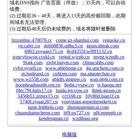
域名DNS指向 广告页面（停放）；35天内，可以自动
续费。
(2) 过期后36－48天，将进入13天的高价赎回期，此期
间域名无法管理。
(3) 过期后48天后仍未续费的，域名将随时被删除
jizzonline.470076.cc
come.gz-shanhui.com
yeguoke.cn
yir.cafec.cn
deb6883b.qdhu3.cn
iqszn.tdgqk.com
6903.zzyuan171.cn
8cd4355f.wffff1132.cn
wmcy6swog.csxkl.cn
vmjsd.wjzpb.cn
mvtst.wzpdb.cn
9xgk.com
zivbj.baiym.com
chinacsbbs.com
cvfot.syoell.cn
www.ablehome.cn
4g.smchem.com.cn
m.hndeapd.cn
cultizm.com
ma.aitaotechan.cn
www.wz558.com
gbldfs.gmpqw.cn
wap.pbjjt.com.cn
hoopheadsnorth.org.cn
8edst.cysaw.cn
tv.haoqu.net
0fec79f.fqdx17.cn
baidu.kjcvow.cn
think-group.cn
3456b51.zengx15.cn
cct168.cn
10y80d.luan1f.cn
5740f.zyuan207.cn
youyixian.gongshengkeji.cn
tame.letitbela.com
zhongpanjiancai.com
chuanshangcheng.com
hf9.px727.cn
u0i.pppppb.cn
kendengpan.cn
wzdibiao.org
电脑版