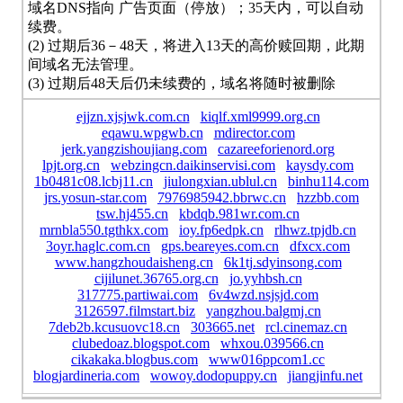
域名DNS指向 广告页面（停放）；35天内，可以自动
续费。
(2) 过期后36－48天，将进入13天的高价赎回期，此期
间域名无法管理。
(3) 过期后48天后仍未续费的，域名将随时被删除
ejjzn.xjsjwk.com.cn
kiqlf.xml9999.org.cn
eqawu.wpgwb.cn
mdirector.com
jerk.yangzishoujiang.com
cazareeforienord.org
lpjt.org.cn
webzingcn.daikinservisi.com
kaysdy.com
1b0481c08.lcbj11.cn
jiulongxian.ublul.cn
binhu114.com
jrs.yosun-star.com
7976985942.bbrwc.cn
hzzbb.com
tsw.hj455.cn
kbdqb.981wr.com.cn
mrnbla550.tgthkx.com
ioy.fp6edpk.cn
rlhwz.tpjdb.cn
3oyr.haglc.com.cn
gps.beareyes.com.cn
dfxcx.com
www.hangzhoudaisheng.cn
6k1tj.sdyinsong.com
cijilunet.36765.org.cn
jo.yyhbsh.cn
317775.partiwai.com
6v4wzd.nsjsjd.com
3126597.filmstart.biz
yangzhou.balgmj.cn
7deb2b.kcusuovc18.cn
303665.net
rcl.cinemaz.cn
clubedoaz.blogspot.com
whxou.039566.cn
cikakaka.blogbus.com
www016ppcom1.cc
blogjardineria.com
wowoy.dodopuppy.cn
jiangjinfu.net