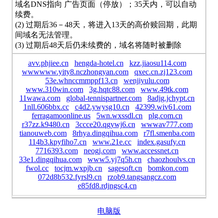
域名DNS指向 广告页面（停放）；35天内，可以自动
续费。
(2) 过期后36－48天，将进入13天的高价赎回期，此期
间域名无法管理。
(3) 过期后48天后仍未续费的，域名将随时被删除
avv.phjiee.cn
hengda-hotel.cn
kzz.jiaosu114.com
wwwwww.yity8.nczhongyan.com
qxec.cn.zj123.com
53e.whnccmmppf13.cn
wenjiyulu.com
www.310win.com
3g.hqtc88.com
www.49tk.com
11wawa.com
global-tennispartner.com
8adjg.jchypt.cn
1nll.606bbx.cc
c4d2.ywysg10.cn
42399.wiv61.com
ferragamoonline.us
5wn.wxssdl.cn
plg.com.cn
r37zz.k9480.cn
3ccce20.qgywj6.cn
wwwav777.com
tianouweb.com
8rhya.dingqihua.com
r7fl.smenba.com
114b3.kpyfiho7.cn
www.21e.cc
index.gasufy.cn
7716393.com
neogj.com
www.accessnet.cn
33e1.dingqihua.com
www5.yj7q5h.cn
chaozhoulvs.cn
fwol.cc
tocjm.wxpjb.cn
sagesoft.cn
bomkon.com
072d8b532.fyrsl9.cn
rzob9.tangsangcz.com
e85fd8.rdjngsc4.cn
电脑版