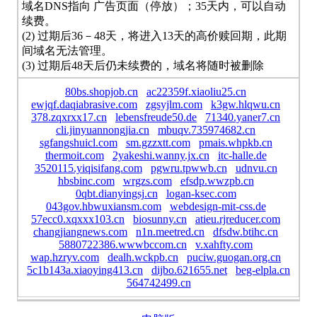
域名DNS指向 广告页面（停放）；35天内，可以自动
续费。
(2) 过期后36－48天，将进入13天的高价赎回期，此期
间域名无法管理。
(3) 过期后48天后仍未续费的，域名将随时被删除
80bs.shopjob.cn
ac22359f.xiaoliu25.cn
ewjqf.daqiabrasive.com
zgsyjlm.com
k3gw.hlqwu.cn
378.zqxrxx17.cn
lebensfreude50.de
71340.yaner7.cn
cli.jinyuannongjia.cn
mbuqv.735974682.cn
sgfangshuicl.com
sm.gzzxtt.com
pmais.whpkb.cn
thermoit.com
2yakeshi.wanny.jx.cn
itc-halle.de
3520115.yiqisifang.com
pgwru.tpwwb.cn
udnvu.cn
hbsbinc.com
wrgzs.com
efsdp.wwzpb.cn
0qbt.dianyingsj.cn
logan-ksec.com
043gov.hbwuxiansm.com
webdesign-mit-css.de
57ecc0.xqxxx103.cn
biosunny.cn
atieu.rjreducer.com
changjiangnews.com
n1n.meetred.cn
dfsdw.btihc.cn
5880722386.wwwbccom.cn
v.xahfty.com
wap.hzryv.com
dealh.wckpb.cn
puciw.guogan.org.cn
5c1b143a.xiaoying413.cn
dijbo.621655.net
beg-elpla.cn
564742499.cn