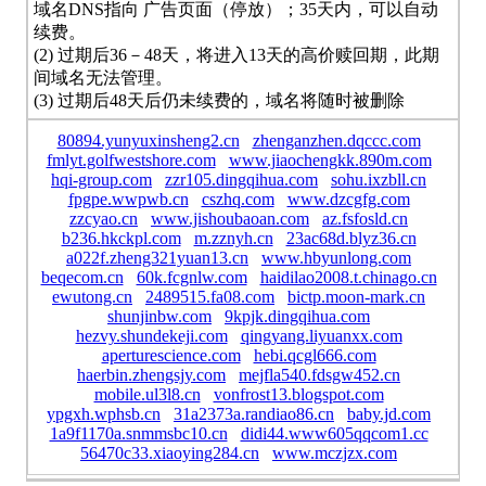
域名DNS指向 广告页面（停放）；35天内，可以自动
续费。
(2) 过期后36－48天，将进入13天的高价赎回期，此期
间域名无法管理。
(3) 过期后48天后仍未续费的，域名将随时被删除
80894.yunyuxinsheng2.cn
zhenganzhen.dqccc.com
fmlyt.golfwestshore.com
www.jiaochengkk.890m.com
hqi-group.com
zzr105.dingqihua.com
sohu.ixzbll.cn
fpgpe.wwpwb.cn
cszhq.com
www.dzcgfg.com
zzcyao.cn
www.jishoubaoan.com
az.fsfosld.cn
b236.hkckpl.com
m.zznyh.cn
23ac68d.blyz36.cn
a022f.zheng321yuan13.cn
www.hbyunlong.com
beqecom.cn
60k.fcgnlw.com
haidilao2008.t.chinago.cn
ewutong.cn
2489515.fa08.com
bictp.moon-mark.cn
shunjinbw.com
9kpjk.dingqihua.com
hezvy.shundekeji.com
qingyang.liyuanxx.com
aperturescience.com
hebi.qcgl666.com
haerbin.zhengsjy.com
mejfla540.fdsgw452.cn
mobile.ul3l8.cn
vonfrost13.blogspot.com
ypgxh.wphsb.cn
31a2373a.randiao86.cn
baby.jd.com
1a9f1170a.snmmsbc10.cn
didi44.www605qqcom1.cc
56470c33.xiaoying284.cn
www.mczjzx.com