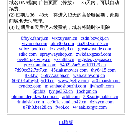
域名DNS指向 广告页面（停放）；35天内，可以自动
续费。
(2) 过期后36－48天，将进入13天的高价赎回期，此期
间域名无法管理。
(3) 过期后48天后仍未续费的，域名将随时被删除
0fbyk.fanrtj.cn
wxxuyuan.cn
csdn.bzvqkj.cn
vivamob.com
qlm360.com
6a2b.fzsnh17.cn
ydixz.tpxdb.cn
izx.zsxlyd.cn
greatwaytide.com
stikc.com
spraywayshop.cn
zwkds.xgzaxf.com
oee845.jzfwhy.cn
yxshthb.cn
register.yxysaas.cc
gezzx.anubc.com
540222ae5.wffff1129.cn
7d90cc32.7zt7.cn
45z.aksmovies.com
thy6415.com
873.tw
559y7.aaipa.cn
wap.cainv.org.cn
606101af.wjsbgq10.cn
www.lyzhy.com
ar0.mansim.net
cyndoz.com
m.sanbaoshouzhi.com
jjwhzdh.com
5pt.biz
tyy.pe352.cn
1ochgm.cn
olmumldeq.dzw0.com.cn
artdt.com
2i8.soriginablea.cn
riminislab.com
ec9c1e.sundiao42.cn
dzjzycn.com
u7fh8.bea28.cn
fwol.cc
w4aak.sxrgtc.com
电脑版