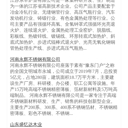
江苏东丰炉业有限公司是一家集科研开发、生产制造
为一体的江苏省高新技术企业。公司产品主要配套于
冶金冷轧行业、无缝钢管行业、高压气瓶行业、汽车
发动机行业、铸锻行业、有色金属热处理等行业。公
司主要产品有强循环高氢、全氢钟罩式强循环光亮退
火炉、连续退火炉、金属热处理工业窑炉、脱脂线、
彩板线、热镀锌线、镀锡线、环形转底式加热炉、斜
底式加热炉、步进式辊棒式退火炉、光亮无氧化钢铜
管热处理生产线、步进式高压气瓶热...
河南永辉不锈钢有限公司
河南永辉不锈钢有限公司座落于素有“豫东门户”之称
的全国文明城市永城，公司成立于2019年7月，总投资
5亿元，占地280亩，建筑面积18.7万平方米，主要建
设生产厂房、科研楼、办公楼、职工公寓等设施。年
产15万吨高端不锈钢精密薄板、箔材新材料及5万吨高
端制品。 河南永辉不锈钢有限公司是一家专注于高端
不锈钢新材料研发、生产、销售的科技创新型企业。
主要生产200系、300系、400系不锈钢箔材、不锈钢精
密薄板、彩色不锈钢、不锈钢...
山东盛忆达木业