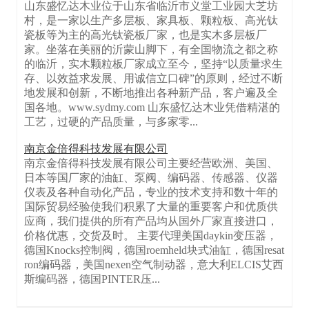
山东盛忆达木业位于山东省临沂市义堂工业园大芝坊
村，是一家以生产多层板、家具板、颗粒板、高光钛
瓷板等为主的高光钛瓷板厂家，也是实木多层板厂
家。坐落在美丽的沂蒙山脚下，有全国物流之都之称
的临沂，实木颗粒板厂家成立至今，坚持“以质量求生
存、以效益求发展、用诚信立口碑”的原则，经过不断
地发展和创新，不断地推出各种新产品，客户遍及全
国各地。www.sydmy.com 山东盛忆达木业凭借精湛的
工艺，过硬的产品质量，与多家零...
南京金倍得科技发展有限公司
南京金倍得科技发展有限公司主要经营欧洲、美国、
日本等国厂家的油缸、泵阀、编码器、传感器、仪器
仪表及各种自动化产品，专业的技术支持和数十年的
国际贸易经验使我们积累了大量的重要客户和优质供
应商，我们提供的所有产品均从国外厂家直接进口，
价格优惠，交货及时。 主要代理美国daykin变压器，
德国Knocks控制阀，德国roemheld块式油缸，德国resat
ron编码器，美国nexen空气制动器，意大利ELCIS艾西
斯编码器，德国PINTER压...