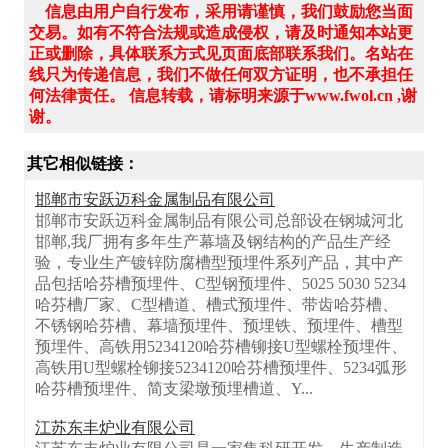
信息由用户自行发布，采用请谨慎，我们鼓励您当面
交易。如有不符合法规或造成侵权，请及时通知本站更
正或删除，具体联系方式见页面底部联系我们。名站在
线只为传递信息，我们不做任何双方证明，也不承担任
何法律责任。 信息转载，请标明来源于www.fwol.cn ,谢
谢。
其它相似链接：
邯郸市安跃迈科金属制品有限公司
邯郸市安跃迈科金属制品有限公司总部设在钢城河北
邯郸,我厂拥有多年生产幕墙及钢结构的产品生产经
验，专业生产镀锌防腐槽型预埋件系列产品，其中产
品包括哈芬槽预埋件、C型钢预埋件、5025 5030 5234
哈芬槽厂家、C型槽道、槽式预埋件、带齿哈芬槽、
不锈钢哈芬槽、幕墙预埋件、预埋铁、预埋件、槽型
预埋件、高铁用5234120哈芬槽铆接U型螺栓预埋件、
高铁用U型螺栓铆接5234120哈芬槽预埋件、5234弧形
哈芬槽预埋件、简支梁墩预埋槽道、Y...
江苏东丰炉业有限公司