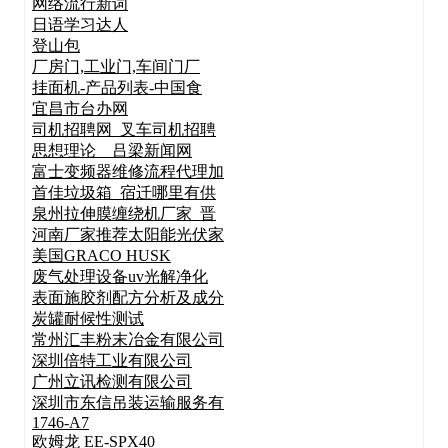
网络流行新词
日语学习达人
登山包
厂房门,工业门,车间门厂
挂面机-产品列表-中国食
宜昌市台办网
司机招聘网_叉车司机招聘
思想理论__吕梁新闻网
富士变频器维修流程代理加
首佳垃圾箱_宿迁哪里有供
泉州拉伸膜缠绕机厂家_晋
河南厂家推荐太阳能光伏家
美国GRACO HUSK
废气处理设备uv光解净化
表面施胶剂配方分析及成分
炭罐耐候性测试
常州汇丰粉末冶金有限公司
深圳倍特工业有限公司
广州立讯检测有限公司
深圳市东信吊装运输服务有
1746-A7
欧姆龙 EE-SPX40