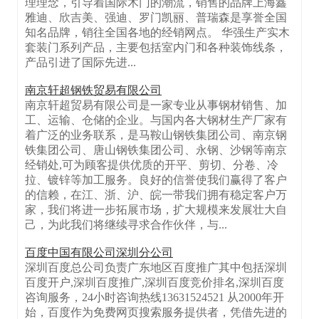
理理念，引导着国际木门的潮流，销售的品牌上海鑫
雅迪、欣吉美、强迪、罗门凯丽、普瑞森是享誉全国
知名品牌，销往全国各地的经销网点。 华强生产实木
套装门系列产品，主要包括室内门和各种装饰线条，
产品引进了国际先进...
南京轩超钢铁贸易有限公司
南京轩超贸易有限公司是一家专业从事钢材销售、加
工、运输、仓储的企业。与国内各大钢材生产厂家有
着广泛的业务联系，是马鞍山钢铁集团公司、南京钢
铁集团公司、唐山钢铁集团公司、永钢、沙钢等南京
经销处,可为顾客提供优质的开平、剪切、分卷、冷
拉、镀锌等加工服务。良好的信誉使我们赢得了客户
的信赖，在江、浙、沪、皖一带我们拥有稳定客户万
家，我们将进一步拓展市场，扩大规模来发展壮大自
己，为此我们将继续寻求合作伙伴，与...
百度中国有限公司深圳分公司
深圳百度总公司负责广东地区百度推广其中包括深圳
百度开户,深圳百度推广,深圳百度竞价排名,深圳百度
咨询服务，24小时咨询热线13631524521 从2000年开
始，百度作为免费网页搜索服务提供者，凭借先进的