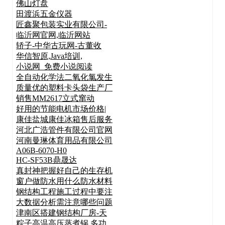
佛山灯盘
田渡浜五金仪器
匠鑫聚包装实业有限公司-
临沂网官网,临沂网站
轿子-中华古玩网-古董收
华信智原,Java培训,
小说网_免费小说阅读
全自动化学法二氧化氯发生
质量优的塑料卡头袋生产厂
销售MM2617立式窜动
好用的节能电机市场价格|
康佳盐城康佳冰箱售后服务
河北广浩管件有限公司官网
河南曼琳体育用品有限公司
A06B-6070-H0
HC-SF53B鼎晟达
真封神把握好自己的生存机
窗户做防水用什么防水材料
钢结构工程施工过程中要注
大数据分析需注意哪些问题
津南区搭建钢结构厂房-天
粽子高温高压蒸煮锅 多功