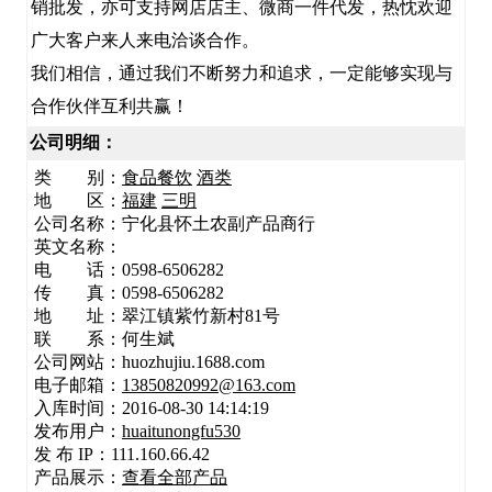
销批发，亦可支持网店店主、微商一件代发，热忱欢迎
广大客户来人来电洽谈合作。
我们相信，通过我们不断努力和追求，一定能够实现与
合作伙伴互利共赢！
公司明细：
类 别：
食品餐饮
酒类
地 区：
福建
三明
公司名称：
宁化县怀土农副产品商行
英文名称：
电 话：0598-6506282
传 真：0598-6506282
地 址：
翠江镇紫竹新村81号
联 系：何生斌
公司网站：huozhujiu.1688.com
电子邮箱：
13850820992@163.com
入库时间：2016-08-30 14:14:19
发布用户：
huaitunongfu530
发 布 IP：111.160.66.42
产品展示：
查看全部产品